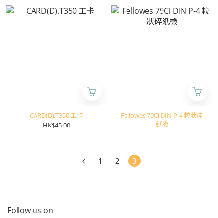
CARD(D).T350 工卡
Fellowes 79Ci DIN P-4 粒狀碎
紙機
HK$45.00
1
2
3
Follow us on